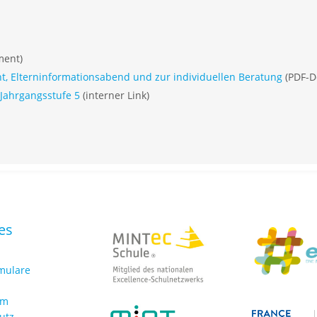
ment)
, Elterninformationsabend und zur individuellen Beratung
(PDF-D
Jahrgangsstufe 5
(interner Link)
es
rmulare
um
utz