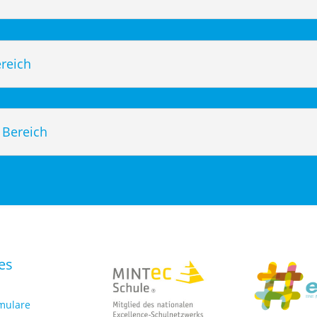
ereich
 Bereich
es
rmulare