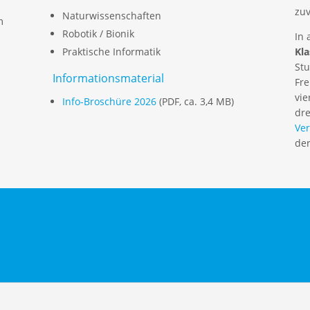
zuv
Naturwissenschaften
m
Robotik / Bionik
In 
Praktische Informatik
Kl
Stu
Informationsmaterial
Fre
vie
Info-Broschüre 2026
(PDF, ca. 3,4 MB)
dre
Ve
der