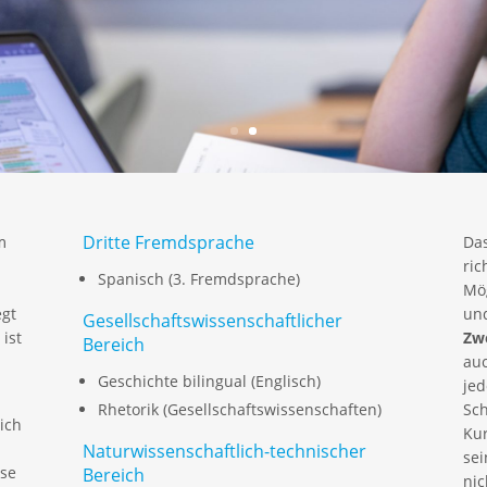
Dritte Fremdsprache
m
Das
ric
Spanisch (3. Fremdsprache)
Mög
egt
un
Gesellschaftswissenschaftlicher
ist
Zw
Bereich
auc
Geschichte bilingual (Englisch)
jed
n
Rhetorik (Gesellschaftswissenschaften)
Sc
ich
Kur
Naturwissenschaftlich-technischer
se
rse
Bereich
nic