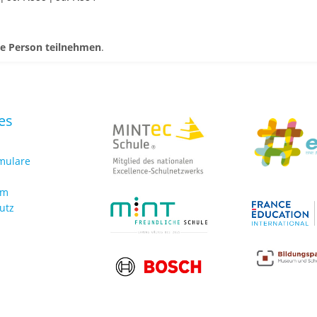
ne Person teilnehmen
.
es
rmulare
um
utz