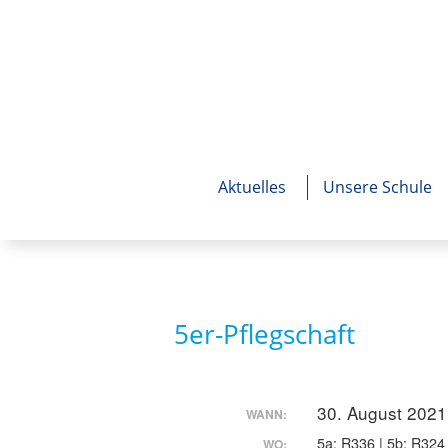
Aktuelles
Unsere Schule
5er-Pflegschaft
30. August 2021
WANN:
5a: R336 | 5b: R324 
WO: