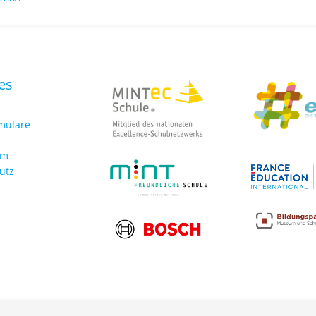
es
rmulare
um
utz