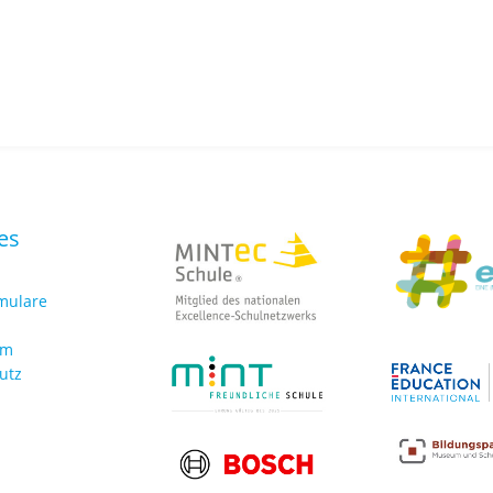
es
rmulare
um
utz