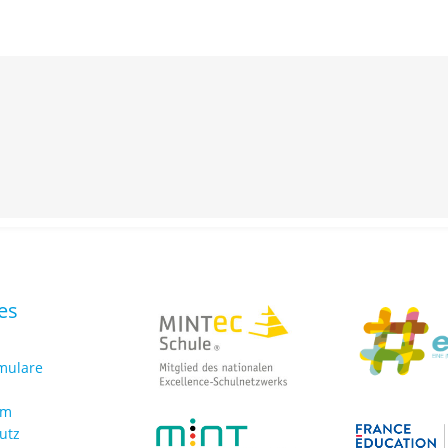
es
rmulare
um
utz