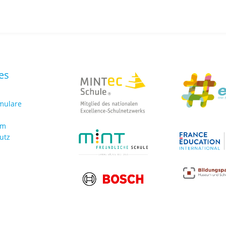
es
rmulare
um
utz