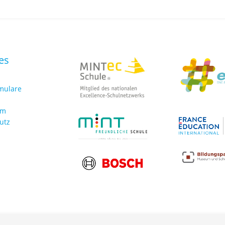
es
rmulare
um
utz