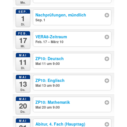
Mo.
SEP.
Nachprüfungen, mündlich
1
Sep. 1
ganztägig
Di.
FEB.
VERA8-Zeitraum
17
Feb. 17 – März 10
ganztägig
Mi.
MAI
ZP10: Deutsch
11
Mai 11 um 9:00
Di.
MAI
ZP10: Englisch
13
Mai 13 um 9:00
Do.
MAI
ZP10: Mathematik
20
Mai 20 um 9:00
Do.
MAI
Abitur, 4. Fach (Haupttag)