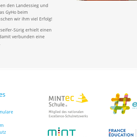
 Ben den Landessieg und
das GyHo beim
chen wir ihm viel Erfolg!
eifer-Sürig erhielt einen
 damit verbunden eine
.
es
rmulare
um
utz