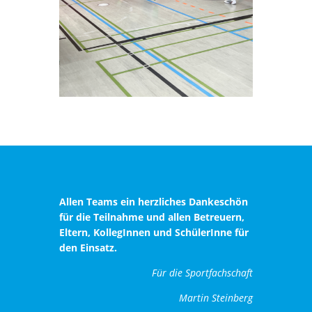
Allen Teams ein herzliches Dankeschön
für die Teilnahme und allen Betreuern,
Eltern, KollegInnen und SchülerInne für
den Einsatz.
Für die Sportfachschaft
Martin Steinberg