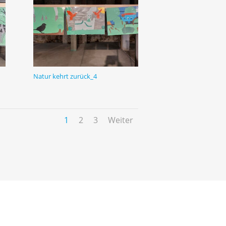
Natur kehrt zurück_4
1
2
3
Weiter