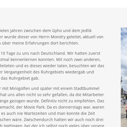
vielen Jahren zwischen dem Gyho und dem Jedlik
hr wurde dieser von Herrn Mondry geleitet, aktuell von
ch über meine Erfahrungen dort berichten.
 10 Tage zu uns nach Deutschland. Wir hatten zuerst
stmal kennenlernen konnten. Mit noch zwei anderen,
leiteten und es dieses wieder taten, besuchten wir das
er Vergangenheit des Ruhrgebiets wiedergab und
 das Ruhrgebiet gab.
r mit Minigolfen und später mit einem Stadtbummel
at uns allen nicht so sehr gefallen, da die Mitarbeiter
änge gezogen wurde. Definitiv nicht zu empfehlen. Das
 gemacht, der Movie Park. Da es donnerstags war, waren
 es auch nie Wartezeiten und man konnte die Zeit
schen wäre. Zwischendurch hatten wir auch noch drei
 Hattingen, bei der ich selbst noch vieles über unsere