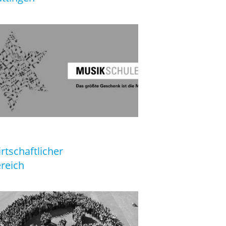
rtschaftlicher
reich