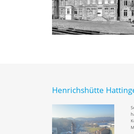
Henrichshütte Hatting
S
h
K
M