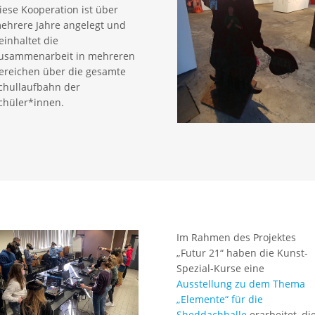
iese Kooperation ist über
ehrere Jahre angelegt und
einhaltet die
usammenarbeit in mehreren
ereichen über die gesamte
chullaufbahn der
chüler*innen.
Im Rahmen des Projektes
„Futur 21“ haben die Kunst-
Spezial-Kurse eine
Ausstellung zu dem Thema
„Elemente“ für die
Sheddachhalle
erarbeitet, di