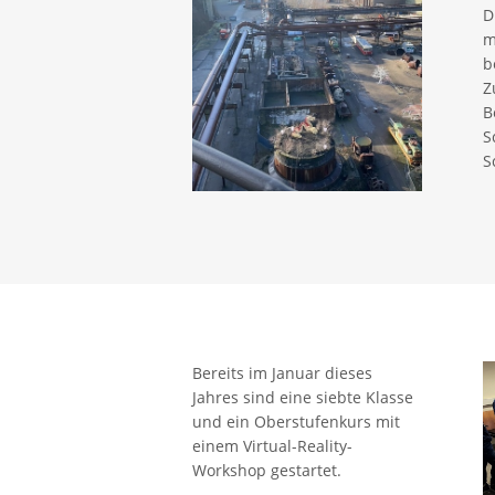
D
m
b
Z
B
S
S
Bereits im Januar dieses
Jahres sind eine siebte Klasse
und ein Oberstufenkurs mit
einem Virtual-Reality-
Workshop gestartet.