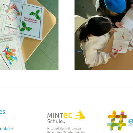
es
rmulare