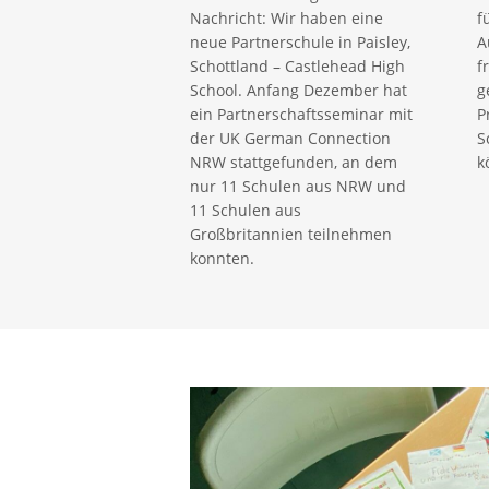
Nachricht: Wir haben eine
f
neue Partnerschule in Paisley,
A
Schottland – Castlehead High
f
School. Anfang Dezember hat
g
ein Partnerschaftsseminar mit
P
der UK German Connection
S
NRW stattgefunden, an dem
k
nur 11 Schulen aus NRW und
11 Schulen aus
Großbritannien teilnehmen
konnten.